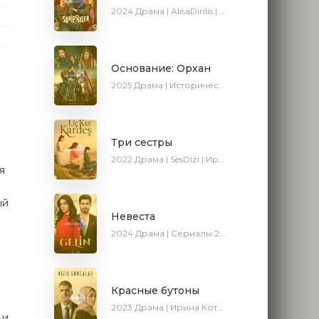
2024
Драма | AlisaDirilis | Сериалы 2024
Основание: Орхан
2025
Драма | Исторический | Боевик | Turok1990 | Новинки | Сериалы 2025
Три сестры
2022
Драма | SesDizi | Ирина Котова | AveTurk
я
ый
Невеста
2024
Драма | Сериалы 2024
Красные бутоны
2023
Драма | Ирина Котова | Сериалы 2023
 и