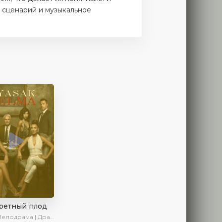
 сценарий и музыкальное
ретный плод
лодрама | Драма | SesDizi