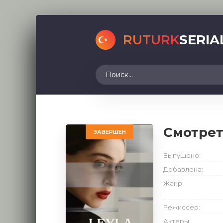
RUTURK
SERIA
Смотре
ЗАВЕРШЕН
Выпущено:
Добавлена:
Жанр:
Режиссер:
Актеры: