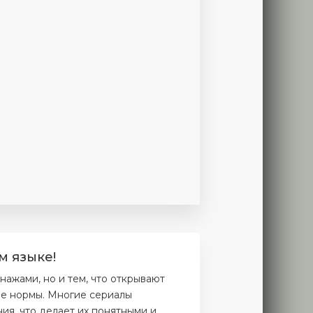
ерия
11 серия
12 серия
13 серия
14 серия
15 серия
16 се
м языке!
ажами, но и тем, что открывают
ые нормы. Многие сериалы
ия, что делает их понятными и