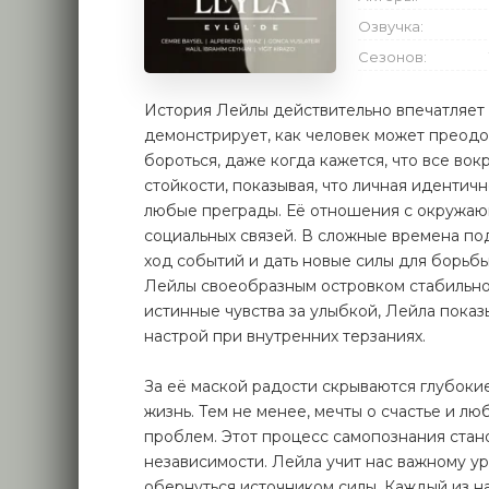
Озвучка:
Сезонов:
История Лейлы действительно впечатляет
демонстрирует, как человек может преодол
бороться, даже когда кажется, что все во
стойкости, показывая, что личная идентич
любые преграды. Её отношения с окружаю
социальных связей. В сложные времена п
ход событий и дать новые силы для борьбы
Лейлы своеобразным островком стабильно
истинные чувства за улыбкой, Лейла пока
настрой при внутренних терзаниях.
За её маской радости скрываются глубоки
жизнь. Тем не менее, мечты о счастье и л
проблем. Этот процесс самопознания стан
независимости. Лейла учит нас важному ур
обернуться источником силы. Каждый из на