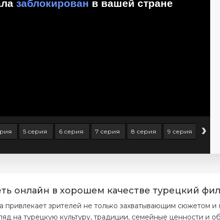
›
ерия
5 серия
6 серия
7 серия
8 серия
9 серия
10 с
еть онлайн в хорошем качестве турецкий фил
а привлекает зрителей не только захватывающим сюжетом и я
ляд на турецкую культуру, традиции, семейные ценности и 