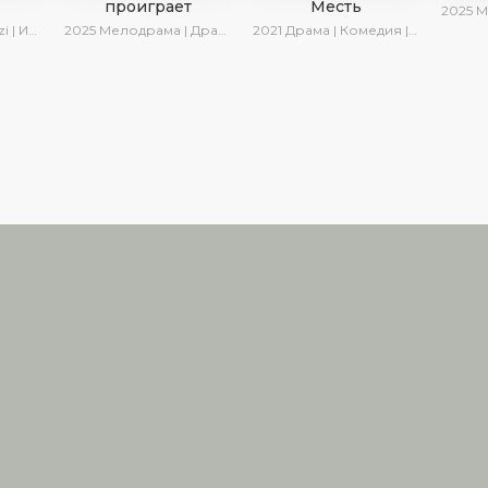
проиграет
Месть
2025
Мелодр
а Котова
2025
Мелодрама | Драма | SesDizi | Ирина Котова | AlisaDirilis | Turok1990 | Новинки | Сериалы 2025
2021
Драма | Комедия | AveTurk
Правообладателям