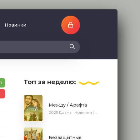
Новинки
Топ
за неделю:
8
0
Между / Арафта
2025
Драма | Новинки | Сериалы 2025
Беззащитные