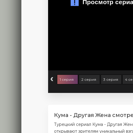
‹
1 серия
2 серия
3 серия
4 с
Кума - Другая Жена смотр
Турецкий сериал Кума - Другая Жен
открывают зрителям уникальный взг