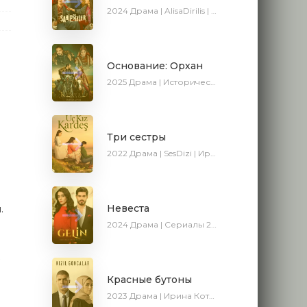
2024
Драма | AlisaDirilis | Сериалы 2024
Основание: Орхан
2025
Драма | Исторический | Боевик | Turok1990 | Новинки | Сериалы 2025
Три сестры
2022
Драма | SesDizi | Ирина Котова | AveTurk
Невеста
.
2024
Драма | Сериалы 2024
Красные бутоны
2023
Драма | Ирина Котова | Сериалы 2023