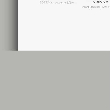
стеклом
2022
Мелодрама | Драма | SesDizi | Ирина Котова
2021
Драма | SesDizi | Ирин
RUTURK
SERIALNET