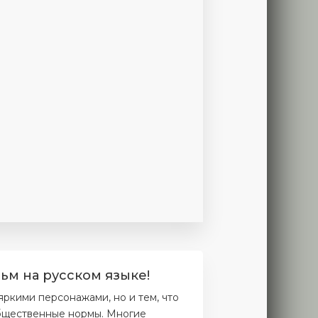
ерия
11 серия
12 серия
13 серия
14 серия
15 серия
16 се
ьм на русском языке!
ркими персонажами, но и тем, что
общественные нормы. Многие