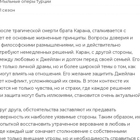
Мыльные оперы Турции
Комедия
1 сезон
Криминал
осле трагической смерти брата Каранa, сталкивается с
ет её основные жизненные принципы. Вопросы доверия и
о философскими размышлениями, но и действительно
требуют немедленных решений. Каран, с другой стороны,
между любовью к Джейлан и долгом перед своей семьей. Его
только личной драмы, но и более широкой темы о том, как
огут влиять на отношения. Его желание защитить Джейлан
ет конфликт, усложняющий их связь. В этом контексте их
тся не только чувства, но и страхи, где каждое решение
 и защита могут быть иллюзиями, становится очень актуальной
уг друга, обстоятельства заставляют их предавать
верхность их наиболее уязвимые стороны. Таким образом, их
попыткой восстановить утраченное верование в любовь и
 где каждый шаг означает столкновение с собственными
не только внешние угрозы, но и необходимость справиться с