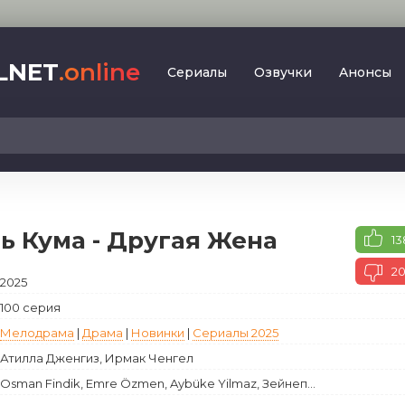
LNET
.online
Сериалы
Oзвучки
Aнoнcы
2023
SesDizi
2024
BeniBirakma
2025
Ирина Котова
ь Кума - Другая Жена
13
AveTurk
Мелодрама
AlisaDirilis
2
2025
Драма
BeniAffet
100 серия
Исторический
Turok1990
Мелодрама
|
Драма
|
Новинки
|
Сериалы 2025
Детектив
Атилла Дженгиз, Ирмак Ченгел
Боевик
Osman Findik, Emre Özmen, Aybüke Yilmaz, Зейнеп...
Военный