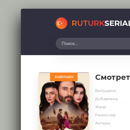
RUTURK
SERIA
Смотрет
ЗАВЕРШЕН
Выпущено:
Добавлена:
Жанр:
Режиссер:
Актеры: