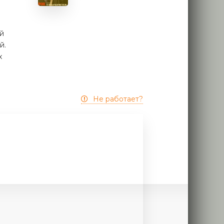
й
й.
х
Не работает?