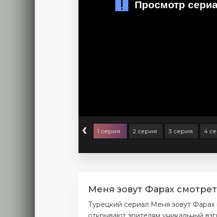
‹
1 серия
2 серия
3 серия
4 с
Меня зовут Фарах смотрет
Турецкий сериал Меня зовут Фарах 
открывают зрителям уникальный взг