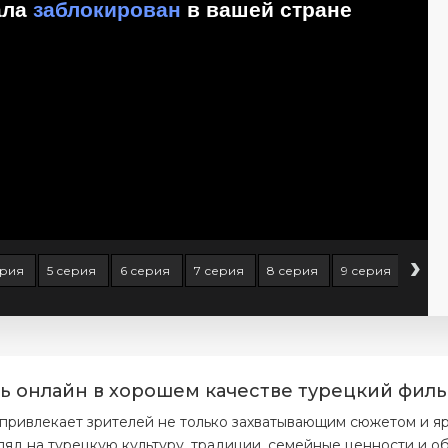
›
ерия
5 серия
6 серия
7 серия
8 серия
9 серия
10 с
ь онлайн в хорошем качестве турецкий филь
привлекает зрителей не только захватывающим сюжетом и яр
ляд на турецкую культуру, традиции, семейные ценности и 