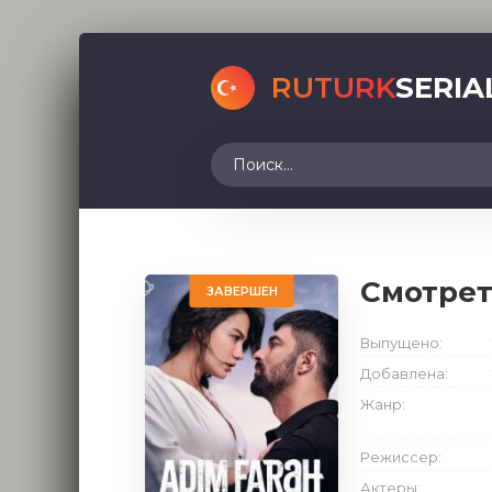
RUTURK
SERIA
Смотрет
ЗАВЕРШЕН
Выпущено:
Добавлена:
Жанр:
Режиссер:
Актеры: