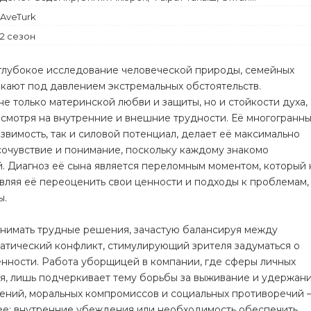
Комедия
AveTurk
Криминал
2 сезон
 глубокое исследование человеческой природы, семейных
икают под давлением экстремальных обстоятельств.
е только материнской любви и защиты, но и стойкости духа,
есмотря на внутренние и внешние трудности. Её многогранн
вимость, так и силовой потенциал, делает её максимально
очувствие и понимание, поскольку каждому знакомо
. Диагноз её сына является переломным моментом, который 
авляя её переоценить свои ценности и подходы к проблемам,
ы.
инимать трудные решения, зачастую балансируя между
матический конфликт, стимулирующий зрителя задуматься о
енности. Работа уборщицей в компании, где сферы личных
, лишь подчеркивает тему борьбы за выживание и удержан
шений, моральных компромиссов и социальных противоречий 
нее: внутренние убеждения или необходимость обеспечить