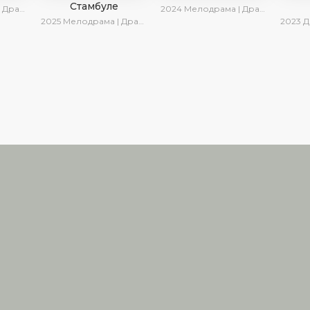
Стамбуле
инки | Сериалы 2025
2024
Мелодрама | Драма | SesDizi | Сериалы 2024
2025
Мелодрама | Драма | Детектив | AlisaDirilis | Новинки | Сериалы 2025
2023
Д
Правообладателям