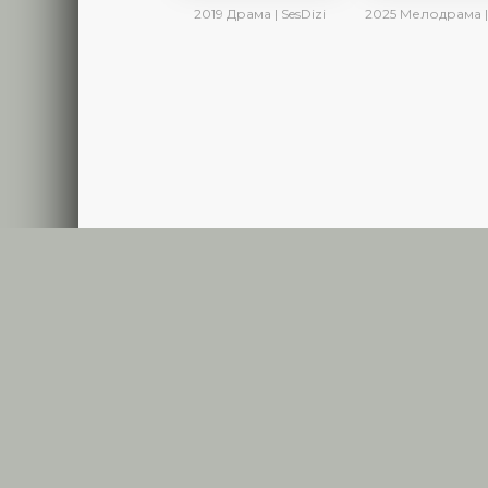
2019
Драма | SesDizi
2025
Мелодрама | Драма | Ирина Котова | AlisaDirilis | Нов
RUTURK
SERIALNET