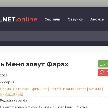
LNET
.online
Сериалы
Oзвучки
Aнoнcы
2023
SesDizi
2024
BeniBirakma
2025
Ирина Котова
ь Меня зовут Фарах
AveTurk
Мелодрама
AlisaDirilis
2023
Драма
BeniAffet
27 серия
Исторический
Turok1990
Драма
|
Детектив
|
Криминал
|
SesDizi
|
Ирина Котова
|
AveTurk
|
Детектив
Сериалы 2023
Боевик
Реджаи Карагёз
Военный
Демет Оздемир, Энгин Акюрек, Фырат Таныш, Октай...