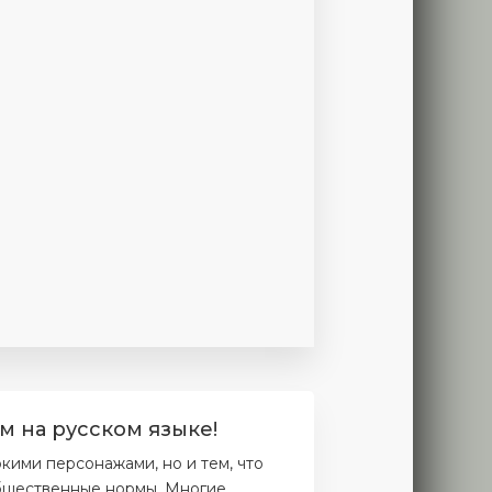
ерия
11 серия
12 серия
13 серия
14 серия
15 серия
16 се
м на русском языке!
кими персонажами, но и тем, что
общественные нормы. Многие