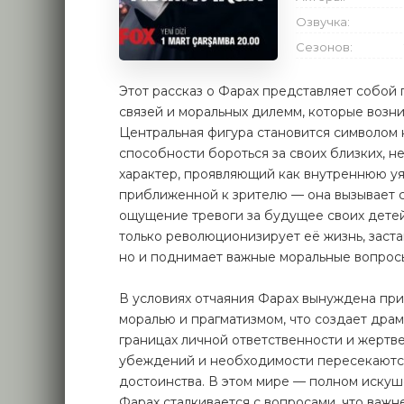
Озвучка:
Сезонов:
Этот рассказ о Фарах представляет собой
связей и моральных дилемм, которые возн
Центральная фигура становится символом н
способности бороться за своих близких, н
характер, проявляющий как внутреннюю уяз
приближенной к зрителю — она вызывает с
ощущение тревоги за будущее своих детей
только революционизирует её жизнь, заст
но и поднимает важные моральные вопрос
В условиях отчаяния Фарах вынуждена пр
моралью и прагматизмом, что создает дра
границах личной ответственности и жертв
убеждений и необходимости пересекаются
достоинства. В этом мире — полном иску
Фарах сталкивается с вопросами, что важ