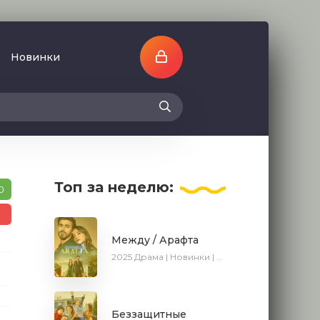
Новинки
Топ
за неделю:
0
1
Между / Арафта
2025
Драма | Новинки | Сериалы 2025
Беззащитные