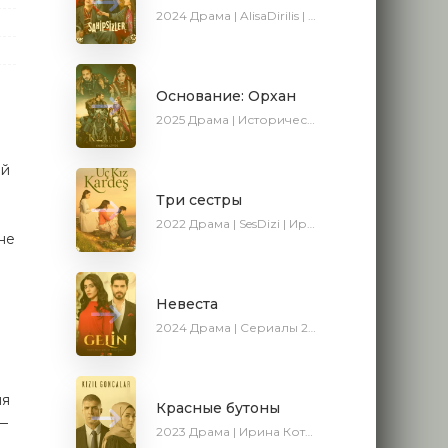
2024
Драма | AlisaDirilis | Сериалы 2024
Основание: Орхан
2025
Драма | Исторический | Боевик | Turok1990 | Новинки | Сериалы 2025
ый
Три сестры
2022
Драма | SesDizi | Ирина Котова | AveTurk
не
Невеста
2024
Драма | Сериалы 2024
ия
Красные бутоны
—
2023
Драма | Ирина Котова | Сериалы 2023